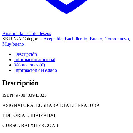
Añadir a la lista de deseos
SKU
N/A
Categorías
Aceptable
,
Bachillerato
,
Bueno
,
Como nuevo
,
Muy bueno
Descripción
Información adicional
Valoraciones (0)
Información del estado
Descripción
ISBN: 9788483943823
ASIGNATURA: EUSKARA ETA LITERATURA
EDITORIAL: IBAIZABAL
CURSO: BATXILERGOA 1