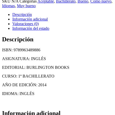
SKU
N/A
Categorías
Aceptable
,
Bachillerato
,
Bueno
,
Como nuevo
,
Idiomas
,
Muy bueno
Descripción
Información adicional
Valoraciones (0)
Información del estado
Descripción
ISBN: 9789963489886
ASIGNATURA: INGLÉS
EDITORIAL: BURLINGTON BOOKS
CURSO: 1º BACHILLERATO
AÑO DE EDICIÓN: 2014
IDIOMA: INGLÉS
Información adicional