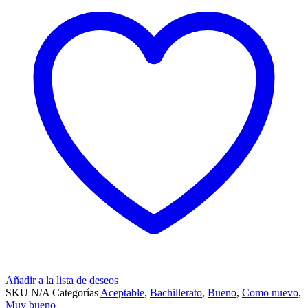
Añadir a la lista de deseos
SKU
N/A
Categorías
Aceptable
,
Bachillerato
,
Bueno
,
Como nuevo
,
Muy bueno