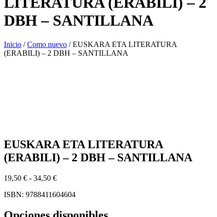
LITERATURA (ERABILI) – 2
DBH – SANTILLANA
Inicio
/
Como nuevo
/ EUSKARA ETA LITERATURA
(ERABILI) – 2 DBH – SANTILLANA
EUSKARA ETA LITERATURA
(ERABILI) – 2 DBH – SANTILLANA
Rango
19,50
€
-
34,50
€
de
ISBN: 9788411604604
precios:
desde
19,50 €
Opciones disponibles