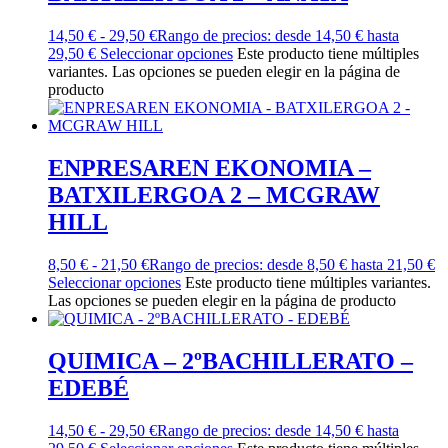
14,50
€
-
29,50
€
Rango de precios: desde 14,50 € hasta
29,50 €
Seleccionar opciones
Este producto tiene múltiples
variantes. Las opciones se pueden elegir en la página de
producto
ENPRESAREN EKONOMIA –
BATXILERGOA 2 – MCGRAW
HILL
8,50
€
-
21,50
€
Rango de precios: desde 8,50 € hasta 21,50 €
Seleccionar opciones
Este producto tiene múltiples variantes.
Las opciones se pueden elegir en la página de producto
QUIMICA – 2ºBACHILLERATO –
EDEBÉ
14,50
€
-
29,50
€
Rango de precios: desde 14,50 € hasta