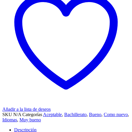
Añadir a la lista de deseos
SKU
N/A
Categorías
Aceptable
,
Bachillerato
,
Bueno
,
Como nuevo
,
Idiomas
,
Muy bueno
Descripción