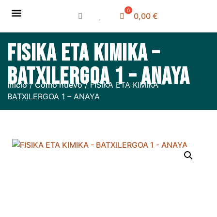
0,00
€
Sobre nosotros
Libros de texto
Cómo comprar
Cómo vender
Ubicación y horario
FISIKA ETA KIMIKA –
BATXILERGOA 1 – ANAYA
Inicio
/
Como nuevo
/ FISIKA ETA KIMIKA –
BATXILERGOA 1 – ANAYA