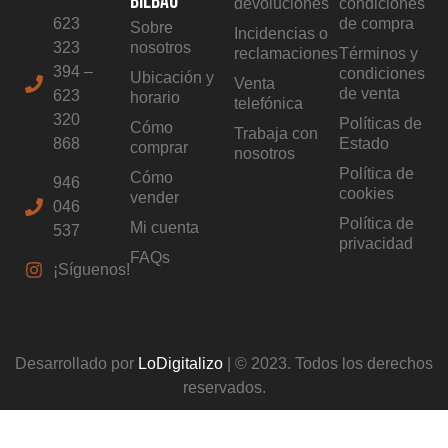
BILBAO
devoluciones
condiciones
623
de compra
Sobre
Incidencias o
323
nosotros
reclamaciones
Términos y
394 –
condiciones
Ubicación y
Venta
de venta
623
horario
telefónica
320
Políticas de
Cómo
Trabaja con
868
Estado
comprar
nosotros
Política de
Cómo
946
cookies
vender
046
Política de
Mi cuenta
537
privacidad
FAQs
¡Síguenos!
Desarrollado por
LoDigitalizo
| © 2023. Todos los derechos
reservados.