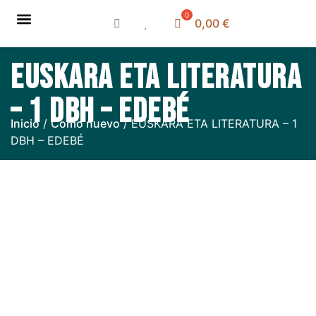
0,00
€
Sobre nosotros
Libros de texto
Cómo comprar
Cómo vender
Ubicación y horario
EUSKARA ETA LITERATURA
– 1 DBH – EDEBÉ
Inicio
/
Como nuevo
/ EUSKARA ETA LITERATURA – 1
DBH – EDEBÉ