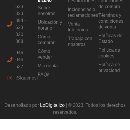
BILBAO
devoluciones
condiciones
623
de compra
Sobre
Incidencias o
323
nosotros
reclamaciones
Términos y
394 –
condiciones
Ubicación y
Venta
de venta
623
horario
telefónica
320
Políticas de
Cómo
Trabaja con
868
Estado
comprar
nosotros
Política de
Cómo
946
cookies
vender
046
Política de
Mi cuenta
537
privacidad
FAQs
¡Síguenos!
Desarrollado por
LoDigitalizo
| © 2023. Todos los derechos
reservados.