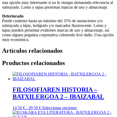
una opción muy interesante si no le otorgas demasiada relevancia al
subrayado. Lomo y tapas presentan marcas de uso y almacenaje.
Deteriorado
Puede contener hasta un máximo del 35% de anotaciones y/o
subrayado a lápiz, bolígrafo y/o marcador fluorescente. Lomo y
tapas pueden presentar evidentes marcas de uso y almacenaje, así
como alguna pegatina corporativa cubriendo leve daño. Una opción
muy económica.
Artículos relacionados
Productos relacionados
FILOSOFIAREN HISTORIA –
BATXILERGOA 2 – IBAIZABAL
Rango
Este
14,50
€
-
29,50
€
Seleccionar opciones
de
producto
precios:
tiene