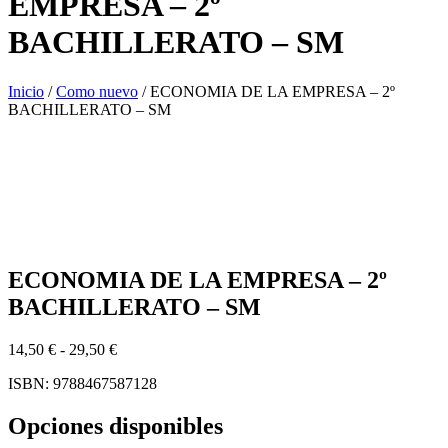
EMPRESA – 2º
BACHILLERATO – SM
Inicio
/
Como nuevo
/ ECONOMIA DE LA EMPRESA – 2º
BACHILLERATO – SM
ECONOMIA DE LA EMPRESA – 2º
BACHILLERATO – SM
Rango
14,50
€
-
29,50
€
de
ISBN: 9788467587128
precios:
desde
14,50 €
Opciones disponibles
hasta