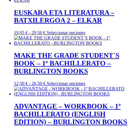
desde
múltiples
14,50 €
variantes.
EUSKARA ETA LITERATURA –
hasta
Las
BATXILERGOA 2 – ELKAR
29,50 €
opciones
se
pueden
Rango
Este
19,95
€
-
29,50
€
Seleccionar opciones
elegir
de
producto
en
precios:
tiene
la
desde
múltiples
página
19,95 €
variantes.
MAKE THE GRADE STUDENT´S
de
hasta
Las
BOOK – 1º BACHILLERATO –
producto
29,50 €
opciones
se
BURLINGTON BOOKS
pueden
elegir
Rango
Este
12,50
€
-
26,50
€
Seleccionar opciones
en
de
producto
la
precios:
tiene
página
desde
múltiples
de
12,50 €
variantes.
ADVANTAGE – WORKBOOK – 1º
producto
hasta
Las
BACHILLERATO (ENGLISH
26,50 €
opciones
se
EDITION) – BURLINGTON BOOKS
pueden