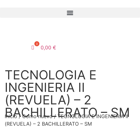
0,00
€
TECNOLOGIA E
INGENIERIA II
(REVUELA) – 2
BACHILLERATO – SM
Inicio
/
Como nuevo
/ TECNOLOGIA E INGENIERIA II
(REVUELA) – 2 BACHILLERATO – SM