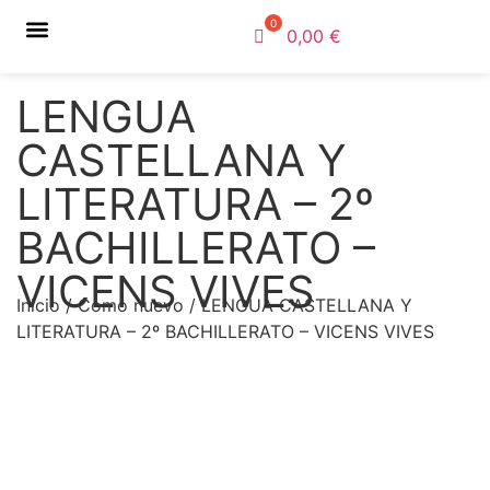
0,00
€
Sobre nosotros
Libros de texto
Cómo comprar
Cómo vender
Ubicación y horario
LENGUA
CASTELLANA Y
LITERATURA – 2º
BACHILLERATO –
VICENS VIVES
Inicio
/
Como nuevo
/ LENGUA CASTELLANA Y
LITERATURA – 2º BACHILLERATO – VICENS VIVES