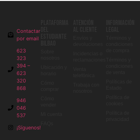
PLATAFORMA
ATENCIÓN
INFORMACIÓN
DEL
AL CLIENTE
LEGAL
Contactar
ESTUDIANTE
por email
Envíos y
Términos y
BILBAO
devoluciones
condiciones
623
de compra
Sobre
Incidencias o
323
nosotros
reclamaciones
Términos y
394 –
condiciones
Ubicación y
Venta
de venta
623
horario
telefónica
320
Políticas de
Cómo
Trabaja con
868
Estado
comprar
nosotros
Política de
Cómo
946
cookies
vender
046
Política de
Mi cuenta
537
privacidad
FAQs
¡Síguenos!