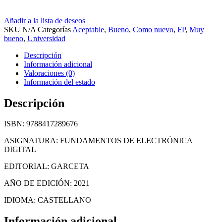
Añadir a la lista de deseos
SKU
N/A
Categorías
Aceptable
,
Bueno
,
Como nuevo
,
FP
,
Muy
bueno
,
Universidad
Descripción
Información adicional
Valoraciones (0)
Información del estado
Descripción
ISBN: 9788417289676
ASIGNATURA: FUNDAMENTOS DE ELECTRÓNICA
DIGITAL
EDITORIAL: GARCETA
AÑO DE EDICIÓN: 2021
IDIOMA: CASTELLANO
Información adicional