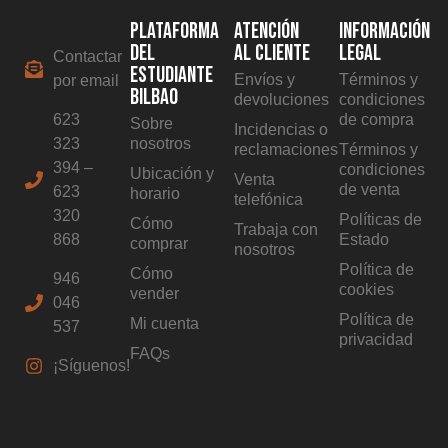
PLATAFORMA
ATENCIÓN
INFORMACIÓN
DEL
AL CLIENTE
LEGAL
Contactar
ESTUDIANTE
Envíos y
Términos y
por email
BILBAO
devoluciones
condiciones
623
de compra
Sobre
Incidencias o
323
nosotros
reclamaciones
Términos y
394 –
condiciones
Ubicación y
Venta
de venta
623
horario
telefónica
320
Políticas de
Cómo
Trabaja con
868
Estado
comprar
nosotros
Política de
Cómo
946
cookies
vender
046
Política de
Mi cuenta
537
privacidad
FAQs
¡Síguenos!