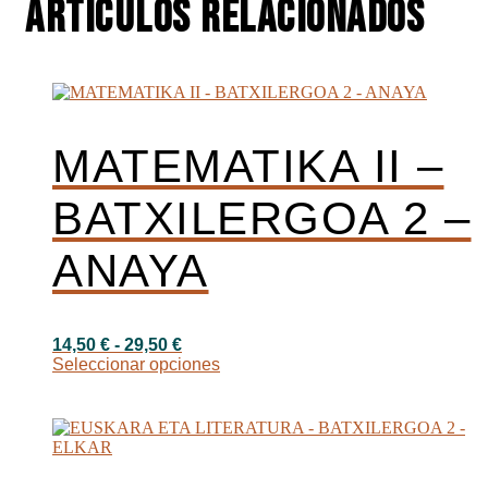
Artículos relacionados
MATEMATIKA II –
BATXILERGOA 2 –
ANAYA
Rango
14,50
€
-
29,50
€
de
Este
Seleccionar opciones
precios:
producto
desde
tiene
14,50 €
múltiples
hasta
variantes.
29,50 €
Las
opciones