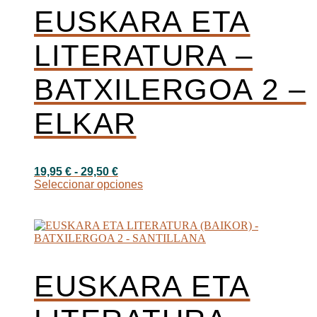
se
EUSKARA ETA
pueden
elegir
LITERATURA –
en
la
página
BATXILERGOA 2 –
de
producto
ELKAR
Rango
19,95
€
-
29,50
€
de
Este
Seleccionar opciones
precios:
producto
desde
tiene
19,95 €
múltiples
hasta
variantes.
29,50 €
Las
opciones
se
EUSKARA ETA
pueden
elegir
en