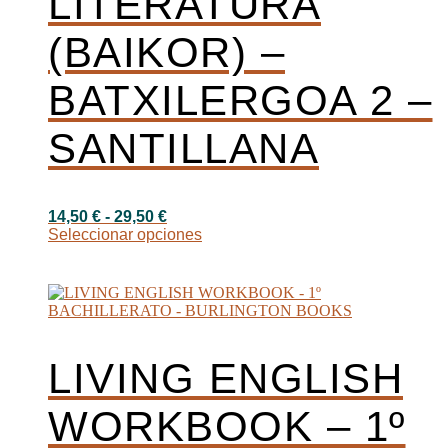
LITERATURA
la
página
(BAIKOR) –
de
producto
BATXILERGOA 2 –
SANTILLANA
Rango
14,50
€
-
29,50
€
de
Este
Seleccionar opciones
precios:
producto
desde
tiene
14,50 €
múltiples
hasta
variantes.
29,50 €
Las
opciones
se
LIVING ENGLISH
pueden
elegir
WORKBOOK – 1º
en
la