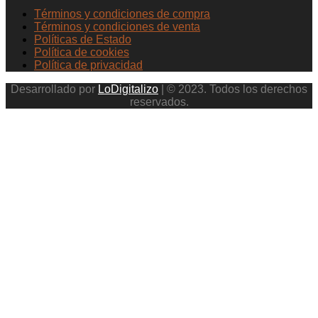
Términos y condiciones de compra
Términos y condiciones de venta
Políticas de Estado
Política de cookies
Política de privacidad
Desarrollado por
LoDigitalizo
| © 2023. Todos los derechos
reservados.