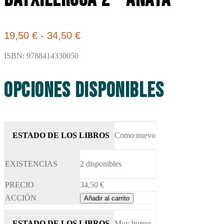
Rango
19,50
€
-
34,50
€
de
ISBN: 9788414330050
precios:
desde
19,50 €
Opciones disponibles
hasta
34,50 €
Como nuevo
2 disponibles
34,50
€
Añadir al carrito
Muy bueno