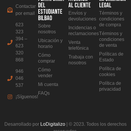
DEL
AL CLIENTE
LEGAL
Contactar
ESTUDIANTE
Envíos y
Términos y
por email
BILBAO
devoluciones
condiciones
623
de compra
Sobre
Incidencias o
323
nosotros
reclamaciones
Términos y
394 –
condiciones
Ubicación y
Venta
de venta
623
horario
telefónica
320
Políticas de
Cómo
Trabaja con
868
Estado
comprar
nosotros
Política de
Cómo
946
cookies
vender
046
Política de
Mi cuenta
537
privacidad
FAQs
¡Síguenos!
Desarrollado por
LoDigitalizo
| © 2023. Todos los derechos