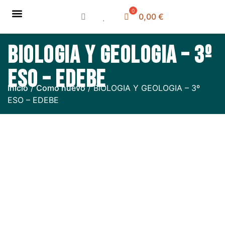
0,00
€
Sobre nosotros
Libros de texto
Cómo comprar
Cómo vender
Ubicación y horario
BIOLOGIA Y GEOLOGIA – 3º
ESO – EDEBE
Inicio
/
Como nuevo
/ BIOLOGIA Y GEOLOGIA – 3º
ESO – EDEBE