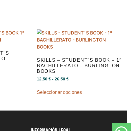
T´S
TO –
SKILLS – STUDENT´S BOOK – 1º
BACHILLERATO – BURLINGTON
BOOKS
12,50
€
-
26,50
€
Seleccionar opciones