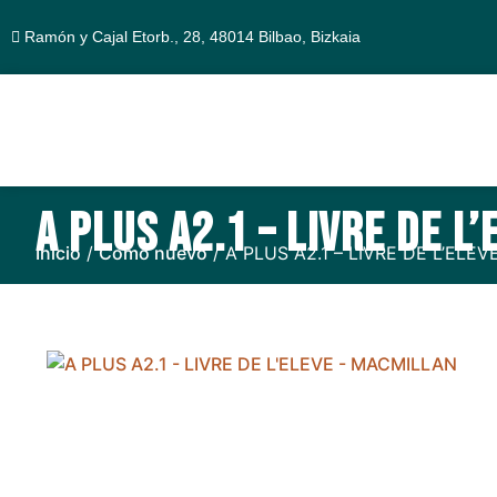
Ramón y Cajal Etorb., 28, 48014 Bilbao, Bizkaia
A PLUS A2.1 – LIVRE DE L
Inicio
/
Como nuevo
/ A PLUS A2.1 – LIVRE DE L’ELE