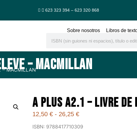
623 323 394 – 623 320 868
Sobre nosotros
Libros de text
’ELEVE – MACMILLAN
VE – MACMILLAN
A PLUS A2.1 – LIVRE DE
12,50
€
-
26,25
€
ISBN: 9788417710309